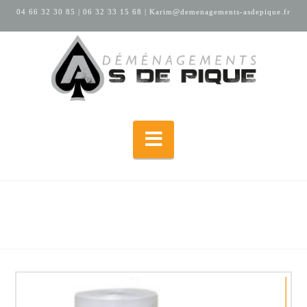
04 66 32 30 85
|
06 32 33 15 68
|
Karim@demenagements-asdepique.fr
Navigation