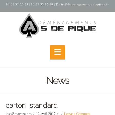
04 66 32 30 85
|
06 32 33 15 68
|
Karim@demenagements-asdepique.fr
Navigation
News
carton_standard
jose@magana.pro
12 avril 2017
Leave a Comment