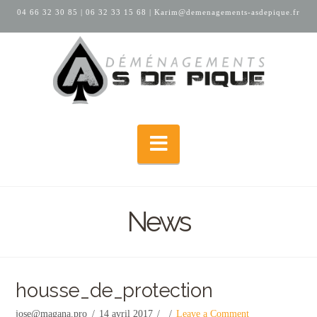
04 66 32 30 85
|
06 32 33 15 68
|
Karim@demenagements-asdepique.fr
Navigation
News
housse_de_protection
jose@magana.pro
14 avril 2017
Leave a Comment