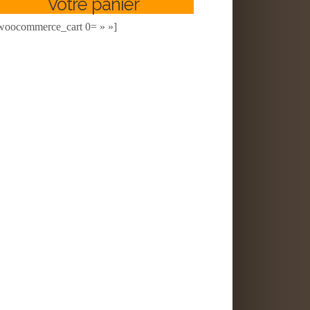
Votre panier
woocommerce_cart 0= » »]