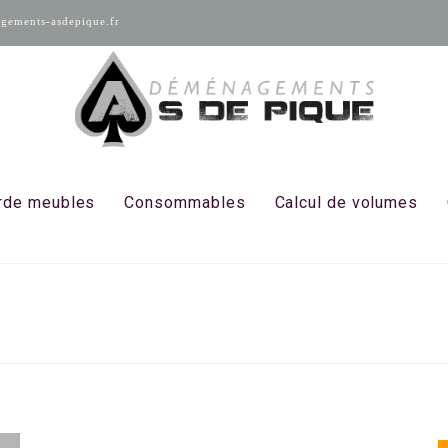
ements-asdepique.fr
rde meubles
Consommables
Calcul de volumes