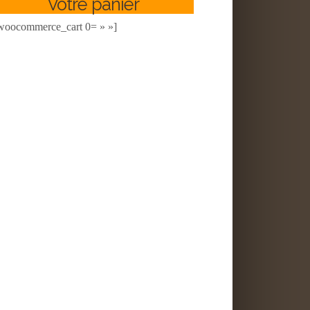
Votre panier
woocommerce_cart 0= » »]