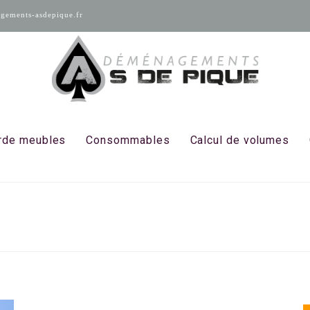
ements-asdepique.fr
rde meubles
Consommables
Calcul de volumes